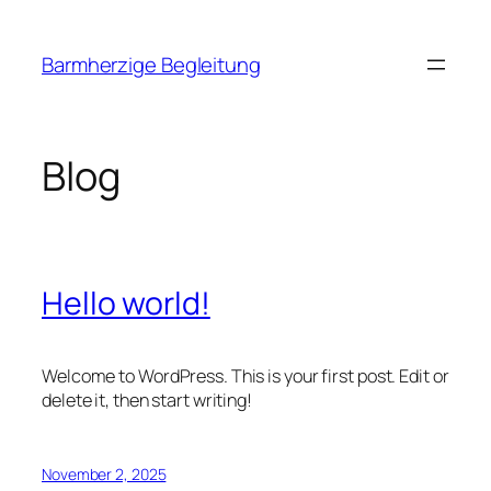
Zum
Inhalt
Barmherzige Begleitung
springen
Blog
Hello world!
Welcome to WordPress. This is your first post. Edit or
delete it, then start writing!
November 2, 2025